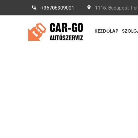
+36706309001
1116. Budapest, Feh
KEZDŐLAP
SZOLG