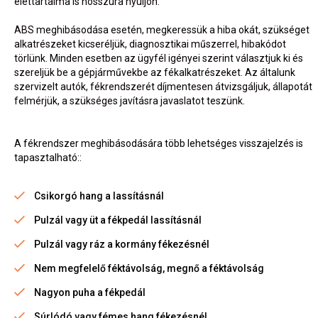
élettartalma is hosszúra nyúljon.
ABS meghibásodása esetén, megkeressük a hiba okát, szükséget
alkatrészeket kicseréljük, diagnosztikai műszerrel, hibakódot
törlünk. Minden esetben az ügyfél igényei szerint választjuk ki és
szereljük be a gépjárművekbe az fékalkatrészeket. Az általunk
szervizelt autók, fékrendszerét díjmentesen átvizsgáljuk, állapotát
felmérjük, a szükséges javításra javaslatot teszünk.
A fékrendszer meghibásodására több lehetséges visszajelzés is
tapasztalható::
Csikorgó hang a lassításnál
Pulzál vagy üt a fékpedál lassításnál
Pulzál vagy ráz a kormány fékezésnél
Nem megfelelő féktávolság, megnő a féktávolság
Nagyon puha a fékpedál
Súrlódó vagy fémes hang fékezésnél