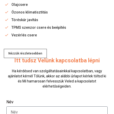
Olajcsere
Ózonos klímatisztitás
Töréskár javítás
TPMS szenzor csere és beépítés
Vezérlés csere
Szolgál
Nézzük részletesebben
Itt tudsz Velünk kapcsolatba lépni
Ha kérdésed van szolgáltatásainkkal kapcsolatban, vagy
ajánlatot kérnél Tőlünk, akkor az alábbi űrlapot kérlek töltsd ki
és Mi hamarosan felvesszük Veled a kapcsolatot
elérhetőségeiden.
Név