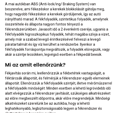
A mai autókban ABS (Anti-lock/ing/ Braking System) van
beszerelve, ami fékezéskor a kerekek blokkolását gátolja meg,
hogy nagyobb fékezéskor a kerekek gördüljenek, így az autó
irányítható marad. A fékfolyadék, szintetikus folyadék, amelynek
összetétele és állapota nagyon fontos tényező a
fékrendszerünkben. Javasolt idő a 2 évenkénti cseréje, ugyanis a
fékfolyadék higroszkopikus folyadék, tehát magába szívja a vizet,
amely már a szabad levegő érintkezésével felveszi a levegő
páratartalmát és így víz kerülhet a rendszerbe. Ilyenkor a
fékfolyadék forráspontja megváltozik, a folyadék elöregszik, vagy
akár a szintje lecsökken, legvégső esetben a fékpedál beesik.
Mi az amit ellenőrzünk?
Fékjavítás során mi, leellenőrizzük a fékbetétek vastagságát, a
féktárcsák állapotát, és felmérjük a fékrendszer egyéb elemeinek
állapotát. Ellenőrizzük a fékfolyadék szintjét, illetve mérőműszerrel
a fékfolyadék minőségét. Minden esetben a lehető legrövidebb idő
alatt elvégezzük a fékrendszer javítását, szükséges alkatrészeket
az előre megbeszélt időpontra, akár előre megrendeljük. Minőségi
alkatrészeket szerelünk be az autókba, hogy a lehető
leghatékonyabb, legbiztonságosabb legyen a fékrendszer és