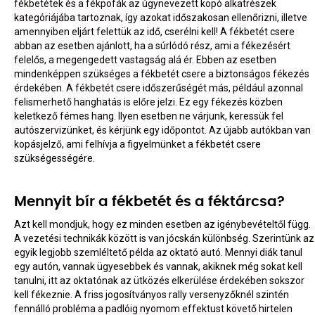
fékbetétek és a fékpofák az úgynevezett kopó alkatrészek
kategóriájába tartoznak, így azokat időszakosan ellenőrizni, illetve
amennyiben eljárt felettük az idő, cserélni kell! A fékbetét csere
abban az esetben ajánlott, ha a súrlódó rész, ami a fékezésért
felelős, a megengedett vastagság alá ér. Ebben az esetben
mindenképpen szükséges a fékbetét csere a biztonságos fékezés
érdekében. A fékbetét csere időszerűségét más, például azonnal
felismerhető hanghatás is előre jelzi. Ez egy fékezés közben
keletkező fémes hang. Ilyen esetben ne várjunk, keressük fel
autószervizünket, és kérjünk egy időpontot. Az újabb autókban van
kopásjelző, ami felhívja a figyelmünket a fékbetét csere
szükségességére.
Mennyit bír a fékbetét és a féktárcsa?
Azt kell mondjuk, hogy ez minden esetben az igénybevételtől függ.
A vezetési technikák között is van jócskán különbség. Szerintünk az
egyik legjobb szemléltető példa az oktató autó. Mennyi diák tanul
egy autón, vannak ügyesebbek és vannak, akiknek még sokat kell
tanulni, itt az oktatónak az ütközés elkerülése érdekében sokszor
kell fékeznie. A friss jogosítványos rally versenyzőknél szintén
fennálló probléma a padlóig nyomom effektust követő hirtelen