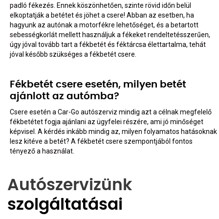
padló fékezés. Ennek köszönhetően, szinte rövid időn belül
elkoptatják a betétet és jöhet a csere! Abban az esetben, ha
hagyunk az autónak a motorfékre lehetőséget, és a betartott
sebességkorlát mellett használjuk a fékeket rendeltetésszerűen,
úgy jóval tovább tart a fékbetét és féktárcsa élettartalma, tehát
jóval később szükséges a fékbetét csere.
Fékbetét csere esetén, milyen betét
ajánlott az autómba?
Csere esetén a Car-Go autószerviz mindig azt a célnak megfelelő
fékbetétet fogja ajánlani az ügyfelei részére, ami jó minőséget
képvisel. A kérdés inkább mindig az, milyen folyamatos hatásoknak
lesz kitéve a betét? A fékbetét csere szempontjából fontos
tényező a használat.
Autószervizünk
szolgáltatásai