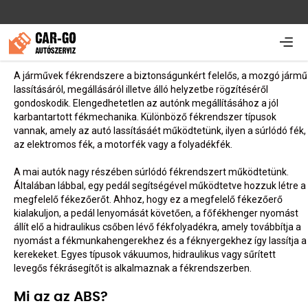
A járművek fékrendszere a biztonságunkért felelős, a mozgó jármű
lassításáról, megállásáról illetve álló helyzetbe rögzítéséről
gondoskodik. Elengedhetetlen az autónk megállításához a jól
Fék javítás és fékbetét
karbantartott fékmechanika. Különböző fékrendszer típusok
vannak, amely az autó lassításáét működtetünk, ilyen a súrlódó fék,
csere
az elektromos fék, a motorfék vagy a folyadékfék.
A mai autók nagy részében súrlódó fékrendszert működtetünk.
Általában lábbal, egy pedál segítségével működtetve hozzuk létre a
megfelelő fékezőerőt. Ahhoz, hogy ez a megfelelő fékezőerő
kialakuljon, a pedál lenyomását követően, a főfékhenger nyomást
állít elő a hidraulikus csőben lévő fékfolyadékra, amely továbbítja a
nyomást a fékmunkahengerekhez és a féknyergekhez így lassítja a
kerekeket. Egyes típusok vákuumos, hidraulikus vagy sűrített
levegős fékrásegítőt is alkalmaznak a fékrendszerben.
Mi az az ABS?